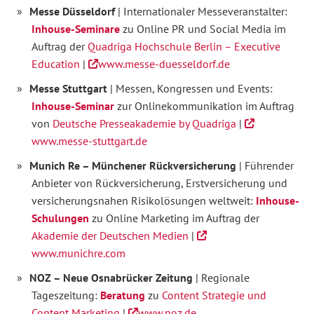
Messe Düsseldorf
| Internationaler Messeveranstalter:
Inh
o
use-Seminare
zu Online PR und Social Media im
Auftrag der
Quadriga Hochschule Berlin – Executive
Education
|
www.messe-duesseldorf.de
Messe Stuttgart
| Messen, Kongressen und Events:
Inhouse-Seminar
zur Onlinekommunikation im Auftrag
von
Deutsche Presseakademie by Quadriga
|
www.messe-stuttgart.de
Munich Re – Münchener Rückversicherung
| Führender
Anbieter von Rückversicherung, Erstversicherung und
versicherungsnahen Risikolösungen weltweit:
Inhouse-
Schulungen
zu Online Marketing im Auftrag der
Akademie der Deutschen Medien
|
www.munichre.com
NOZ – Neue Osnabrücker Zeitung
| Regionale
Tageszeitung:
Beratung
zu
Content Strategie und
Content Marketing
|
www.noz.de