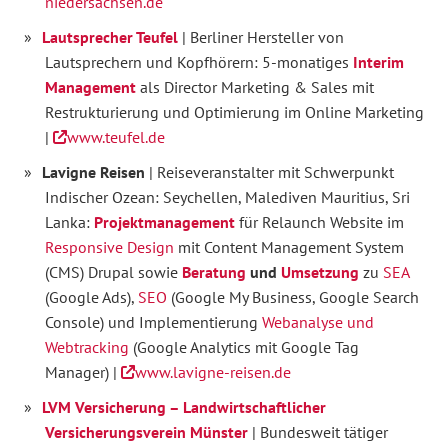
niedersachsen.de
Lautsprecher Teufel
| Berliner Hersteller von
Lautsprechern und Kopfhörern: 5-monatiges
Interim
Management
als Director Marketing & Sales mit
Restrukturierung und Optimierung im Online Marketing
|
www.teufel.de
Lavigne Reisen
| Reiseveranstalter mit Schwerpunkt
Indischer Ozean: Seychellen, Malediven Mauritius, Sri
Lanka:
Projektmanagement
für Relaunch Website im
Responsive Design
mit Content Management System
(CMS) Drupal sowie
Beratung
und
Umsetzung
zu
SEA
(Google Ads),
SEO
(Google My Business, Google Search
Console) und Implementierung
Webanalyse und
Webtracking
(Google Analytics mit Google Tag
Manager) |
www.lavigne-reisen.de
LVM Versicherung – Landwirtschaftlicher
Versicherungsverein Münster
| Bundesweit tätiger