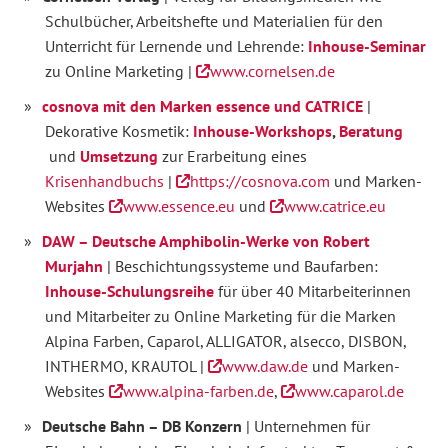
Schulbücher, Arbeitshefte und Materialien für den
Unterricht für Lernende und Lehrende:
Inhouse-Seminar
zu Online Marketing |
www.cornelsen.de
cosnova mit den Marken essence und CATRICE
|
Dekorative Kosmetik:
Inhouse-Workshops
,
Beratung
und
Umsetzung
zur Erarbeitung eines
Krisenhandbuchs
|
https://cosnova.com
und Marken-
Websites
www.essence.eu
und
www.catrice.eu
DAW – Deutsche Amphibolin-Werke von Robert
Murjahn
| Beschichtungssysteme und Baufarben:
Inhouse-Schulungsreihe
für über 40 Mitarbeiterinnen
und Mitarbeiter zu Online Marketing für die Marken
Alpina Farben, Caparol, ALLIGATOR, alsecco, DISBON,
INTHERMO, KRAUTOL |
www.daw.de
und Marken-
Websites
www.alpina-farben.de
,
www.caparol.de
Deutsche Bahn – DB Konzern
| Unternehmen für