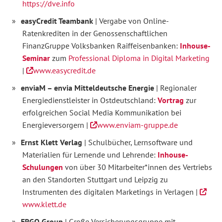
https://dve.info
easyCredit Teambank
| Vergabe von Online-
Ratenkrediten in der Genossenschaftlichen
FinanzGruppe Volksbanken Raiffeisenbanken:
Inhouse-
Seminar
zum
Professional Diploma in Digital Marketing
|
www.easycredit.de
enviaM – envia Mitteldeutsche Energie
| Regionaler
Energiedienstleister in Ostdeutschland:
Vortrag
zur
erfolgreichen Social Media Kommunikation bei
Energieversorgern |
www.enviam-gruppe.de
Ernst Klett Verlag
| Schulbücher, Lernsoftware und
Materialien für Lernende und Lehrende:
Inhouse-
Schulungen
von über 30 Mitarbeiter*innen des Vertriebs
an den Standorten Stuttgart und Leipzig zu
Instrumenten des digitalen Marketings in Verlagen |
www.klett.de
ERGO Group
| Große Versicherungsgruppe mit