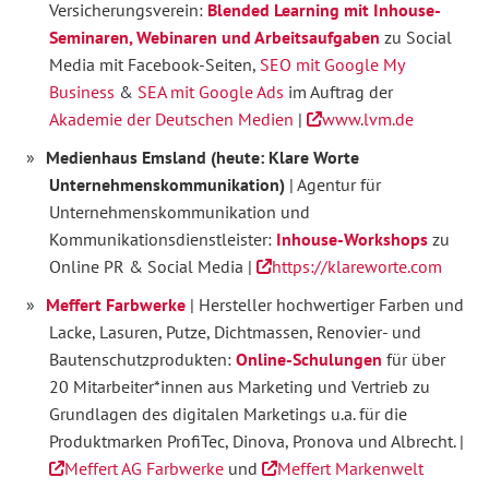
Versicherungsverein:
Blended Learning mit Inhouse-
Seminaren, Webinaren und Arbeitsaufgaben
zu Social
Media mit Facebook-Seiten,
SEO mit Google My
Business
&
SEA mit Google Ads
im Auftrag der
Akademie der Deutschen Medien
|
www.lvm.de
Medienhaus Emsland (heute: Klare Worte
Unternehmenskommunikation)
| Agentur für
Unternehmenskommunikation und
Kommunikationsdienstleister:
Inhouse-Workshops
zu
Online PR & Social Media |
https://klareworte.com
Meffert Farbwerke
| Hersteller hochwertiger Farben und
Lacke, Lasuren, Putze, Dichtmassen, Renovier- und
Bautenschutzprodukten:
Online-Schulungen
für über
20 Mitarbeiter*innen aus Marketing und Vertrieb zu
Grundlagen des digitalen Marketings u.a. für die
Produktmarken ProfiTec, Dinova, Pronova und Albrecht. |
Meffert AG Farbwerke
und
Meffert Markenwelt