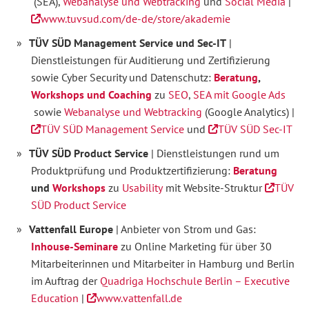
(SEA),
Webanalyse und Webtracking
und
Social Media
|
www.tuvsud.com/de-de/store/akademie
TÜV SÜD Management Service und Sec-IT
|
Dienstleistungen für Auditierung und Zertifizierung
sowie Cyber Security und Datenschutz:
Beratung
,
Workshops und Coaching
zu
SEO
,
SEA mit Google Ads
sowie
Webanalyse und Webtracking
(Google Analytics) |
TÜV SÜD Management Service
und
TÜV SÜD Sec-IT
TÜV SÜD Product Service
| Dienstleistungen rund um
Produktprüfung und Produktzertifizierung:
Beratung
und
Workshops
zu
Usability
mit Website-Struktur
TÜV
SÜD Product Service
Vattenfall Europe
| Anbieter von Strom und Gas:
Inhouse-Seminare
zu Online Marketing für über 30
Mitarbeiterinnen und Mitarbeiter in Hamburg und Berlin
im Auftrag der
Quadriga Hochschule Berlin – Executive
Education
|
www.vattenfall.de