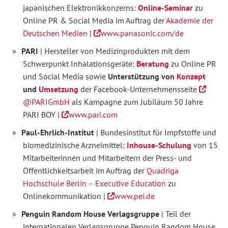
japanischen Elektronikkonzerns:
Online-Seminar
zu
Online PR & Social Media im Auftrag der
Akademie der
Deutschen Medien
|
www.panasonic.com/de
PARI
| Hersteller von Medizinprodukten mit dem
Schwerpunkt Inhalationsgeräte:
Beratung
zu Online PR
und Social Media sowie
Unterstützung von
Konzept
und
Umsetzung
der Facebook-Unternehmensseite
@PARIGmbH
als Kampagne zum Jubiläum 50 Jahre
PARI BOY |
www.pari.com
Paul-Ehrlich-Institut
| Bundesinstitut für Impfstoffe und
biomedizinische Arzneimittel:
Inhouse-Schulung
von 15
Mitarbeiterinnen und Mitarbeitern der Press- und
Öffentlichkeitsarbeit im Auftrag der
Quadriga
Hochschule Berlin – Executive Education
zu
Onlinekommunikation |
www.pei.de
Penguin Random House Verlagsgruppe
| Teil der
internationalen Verlagsgruppe Penguin Random House,