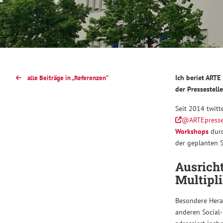
Ich beriet ART
alle Beiträge in „Referenzen“
der Pressestell
Seit 2014 twitt
@ARTEpress
Workshops
dur
der geplanten S
Ausrich
Multipl
Besondere Hera
anderen Social-