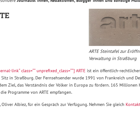
besondere
Journalist*innen, Redaktionen, Blogger*innen und sonstige Mult
RTE
ARTE Steintafel zur Eröff
Verwaltung in Straßburg
ernal-link“ class=““ unprefixed_class=““] ARTE
ist ein öffentlich-rechtliche
t Sitz in Straßburg. Der Fernsehsender wurde 1991 von Frankreich und D
em Ziel, das Verständnis der Völker in Europa zu fördern. 165 Millionen 
 die Programme von ARTE empfangen.
, Oliver Albiez, für ein Gespräch zur Verfügung. Nehmen Sie gleich
Kontakt