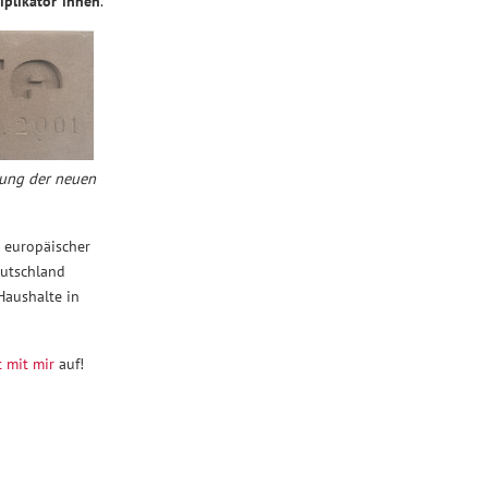
iplikator*innen
.
nung der neuen
r europäischer
eutschland
Haushalte in
 mit mir
auf!