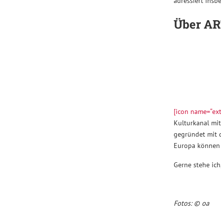
adressiert ins
Über A
[icon name=“ext
Kulturkanal mi
gegründet mit d
Europa können
Gerne stehe ich
Fotos: ©
oa