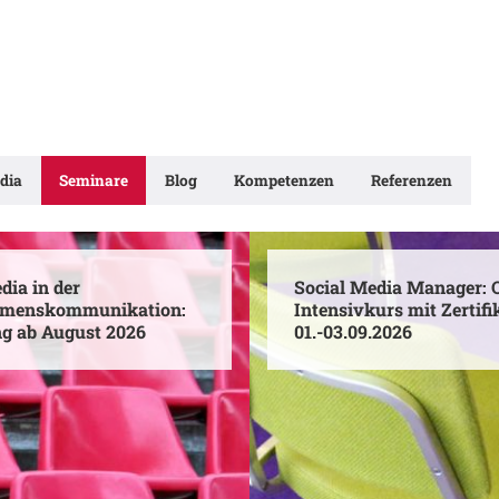
dia
Seminare
Blog
Kompetenzen
Referenzen
dia in der
Social Media Manager: O
hmenskommunikation:
Intensivkurs mit Zertifi
ng ab August 2026
01.-03.09.2026
Social
Media
Manager:
Online-
munikation:
Intensivkurs