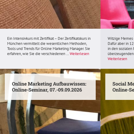
München,
E-
24.-28.08.2026
Learning
2026-
ab
08-
August
24
2026
09:00
2026-
2026-
08-
Ein Intensivkurs mit Zertifikat – Der Zertifikatskurs in
Witzige Memes e
München vermittelt die wesentlichen Methoden,
Dafür aber in 1
08-
31
Tools und Trends für Online Marketing Manager. Sie
in den sozialen
28
17:00
erfahren, wie Sie die verschiedenen …
Weiterlesen
überzeugenden
16:00
2026-
Weiterlesen
München
10-
Akademie
08
der
18:30
Deutschen
Online
Online Marketing Aufbauwissen:
Social Me
Medien,
(Zoom)
Online-Seminar, 07.-09.09.2026
Online-Se
München
Deutsche
https://www.tapintoweb.de/seminare/online-
Presseakademie
marketing-
Berlin
Online
Social
manager-
|
Marketing
Media
seminar-
a
Aufbauwissen:
Marketing
intensivkurs-
Quadriga
Online-
Basics:
mit-
brand
Seminar,
Online-