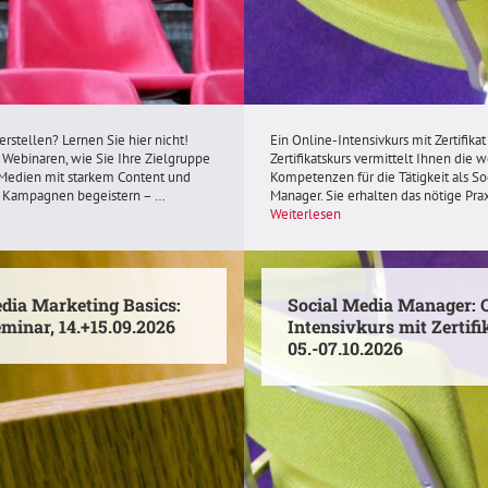
mit
Zertifikat,
01.-03.09.2026
2026-
09-
01
09:00
rstellen? Lernen Sie hier nicht!
Ein Online-Intensivkurs mit Zertifikat
2 Webinaren, wie Sie Ihre Zielgruppe
Zertifikatskurs vermittelt Ihnen die 
2026-
 Medien mit starkem Content und
Kompetenzen für die Tätigkeit als So
09-
 Kampagnen begeistern – …
Manager. Sie erhalten das nötige Pra
03
Weiterlesen
16:00
Online
(Zoom)
Akademie
dia Marketing Basics:
Social Media Manager: O
der
minar, 14.+15.09.2026
Intensivkurs mit Zertifi
Deutschen
05.-07.10.2026
Medien,
München
https://www.tapintoweb.de/seminare/
Social
media-
Media
manager-
Manager:
intensivkurs-
Online-