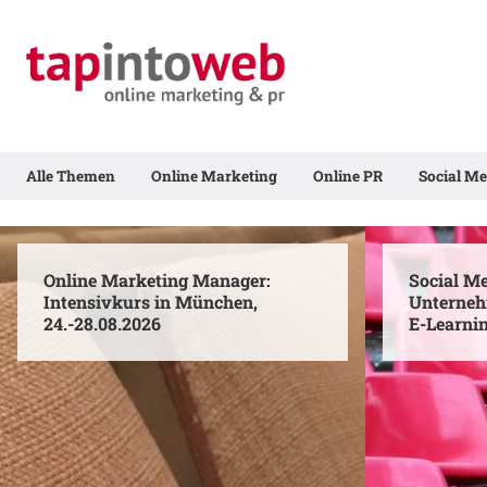
Alle Themen
Online Marketing
Online PR
Social Me
Online Marketing Manager:
Social Me
Intensivkurs in München,
Unterne
24.-28.08.2026
E-Learni
Online
Social
Marketing
Media
Manager:
in
Intensivkurs
der
in
Unternehmenskom