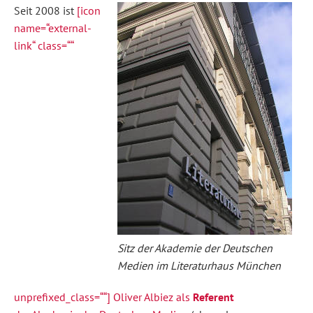
Seit 2008 ist
[icon
name=“external-
link“ class=““
Sitz der Akademie der Deutschen
Medien im Literaturhaus München
unprefixed_class=““] Oliver Albiez als
Referent