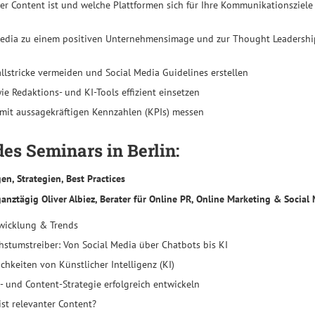
er Content ist und welche Plattformen sich für Ihre Kommunikationsziel
Media zu einem positiven Unternehmensimage und zur Thought Leadershi
allstricke vermeiden und Social Media Guidelines erstellen
e Redaktions- und KI-Tools effizient einsetzen
 mit aussagekräftigen Kennzahlen (KPIs) messen
des Seminars in Berlin:
en, Strategien, Best Practices
nztägig Oliver Albiez, Berater für Online PR, Online Marketing & Social
twicklung & Trends
hstumstreiber: Von Social Media über Chatbots bis KI
chkeiten von Künstlicher Intelligenz (KI)
- und Content-Strategie erfolgreich entwickeln
st relevanter Content?