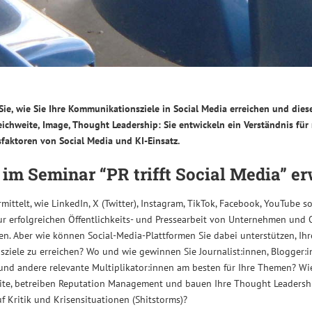
Sie, wie Sie Ihre Kommunikationsziele in Social Media erreichen und diese
ichweite, Image, Thought Leadership: Sie entwickeln ein Verständnis für
sfaktoren von Social Media und KI-Einsatz.
im Seminar “PR trifft Social Media” er
mittelt, wie LinkedIn, X (Twitter), Instagram, TikTok, Facebook, YouTube s
ur erfolgreichen Öffentlichkeits- und Pressearbeit von Unternehmen und
n. Aber wie können Social-Media-Plattformen Sie dabei unterstützen, Ihr
iele zu erreichen? Wo und wie gewinnen Sie Journalist:innen, Blogger:i
 und andere relevante Multiplikator:innen am besten für Ihre Themen? Wie
eite, betreiben Reputation Management und bauen Ihre Thought Leadersh
uf Kritik und Krisensituationen (Shitstorms)?