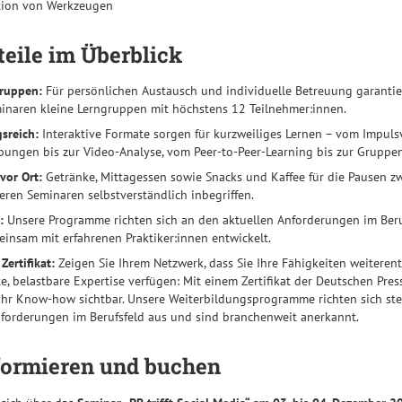
ion von Werkzeugen
teile im Überblick
gruppen:
Für persönlichen Austausch und individuelle Betreuung garantie
inaren kleine Lerngruppen mit höchstens 12 Teilnehmer:innen.
sreich:
Interaktive Formate sorgen für kurzweiliges Lernen – vom Impuls
ungen bis zur Video-Analyse, vom Peer-to-Peer-Learning bis zur Gruppen
vor Ort:
Getränke, Mittagessen sowie Snacks und Kaffee für die Pausen z
eren Seminaren selbstverständlich inbegriffen.
:
Unsere Programme richten sich an den aktuellen Anforderungen im Beru
insam mit erfahrenen Praktiker:innen entwickelt.
Zertifikat:
Zeigen Sie Ihrem Netzwerk, dass Sie Ihre Fähigkeiten weiteren
e, belastbare Expertise verfügen: Mit einem Zertifikat der Deutschen Pre
Ihr Know-how sichtbar. Unsere Weiterbildungsprogramme richten sich ste
nforderungen im Berufsfeld aus und sind branchenweit anerkannt.
nformieren und buchen