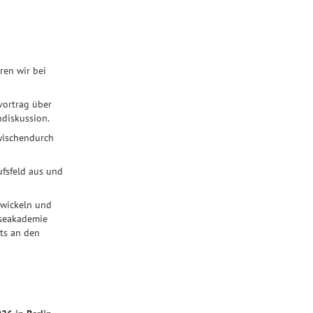
ren wir bei
vortrag über
diskussion.
wischendurch
fsfeld aus und
twickeln und
sseakademie
ts an den