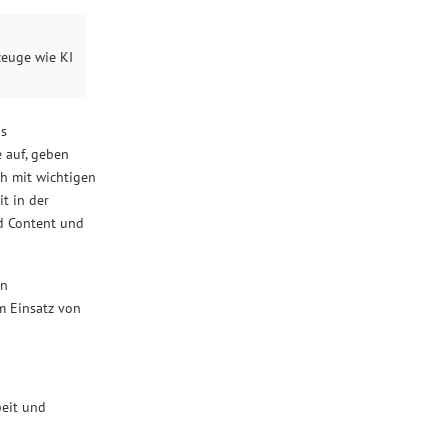
zeuge wie KI
us
 auf, geben
h mit wichtigen
t in der
ed Content und
en
m Einsatz von
beit und