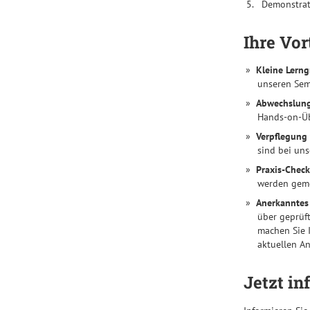
trifft
Demonstrat
Social
Media”
erwartet
Ihre Vor
Das
Seminar
Kleine Lern
vermittelt,
unseren Sem
wie
Abwechslung
LinkedIn,
Hands-on-Üb
X
Verpflegung 
(Twitter),
sind bei uns
Instagram,
Praxis-Check
werden geme
TikTok,
Facebook,
Anerkanntes 
über geprüft
YouTube
machen Sie 
sowie
aktuellen A
Blogs
entscheidend
Jetzt i
zur
erfolgreichen