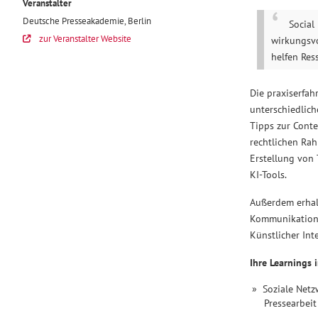
Veranstalter
trifft
Deutsche Presseakademie, Berlin
Social
Social
zur Veranstalter Website
wirkungsvo
Media:
helfen Ress
Seminar
Berlin,
Die praxiserfah
03.-04.12.2026
unterschiedlich
2026-
Tipps zur Cont
12-
rechtlichen Ra
03
Erstellung von
KI-Tools.
10:00+02:00
2026-
Außerdem erhal
12-
Kommunikations
04
Künstlicher Inte
17:00
Ihre Learnings 
Berlin
Deutsche
Soziale Netz
Presseakademie,
Pressearbeit
Berlin