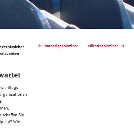
Vorheriges Seminar
Nächstes Seminar
 rechtssicher
 relevanten
wartet
owie Blogs
 Organisationen
e
nnen,
 schaffen Sie
ip auf? Wie