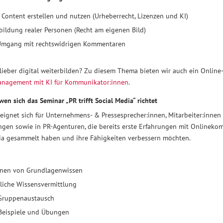
 Content erstellen und nutzen (Urheberrecht, Lizenzen und KI)
bildung realer Personen (Recht am eigenen Bild)
 Umgang mit rechtswidrigen Kommentaren
 lieber digital weiterbilden? Zu diesem Thema bieten wir auch ein Onlin
anagement mit KI für Kommunikator:innen
.
wen sich das Seminar „PR trifft Social Media“ richtet
eignet sich für Unternehmens- & Pressesprecher:innen, Mitarbeiter:innen 
ngen sowie in PR-Agenturen, die bereits erste Erfahrungen mit Onlinek
ia gesammelt haben und ihre Fähigkeiten verbessern möchten.
onen von Grundlagenwissen
liche Wissensvermittlung
 Gruppenaustausch
 Beispiele und Übungen