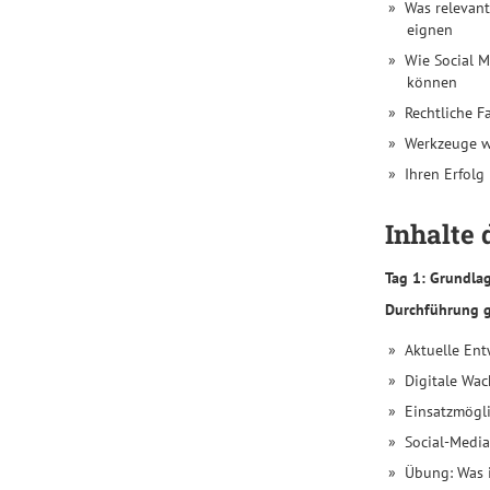
Was relevant
https://www.tapintoweb.de/seminare/pr-
eignen
social-
Wie Social 
media-
können
seminar-
Rechtliche F
berlin-
Werkzeuge wi
dezember-
Ihren Erfolg
2026/
Oliver
Inhalte 
Albiez
Deutsche
Tag 1:
Grundlag
Presseakademie,
Durchführung ga
Berlin
Aktuelle En
https://www.tapintoweb.de/wp-
Digitale Wac
content/uploads/2016/05/Seminar-
Onlinekommunikation10-
Einsatzmögli
1024x273.jpg
Social-Media
Im
Übung: Was i
Kurs