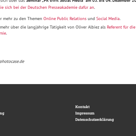
 sich über das
Seminar „PR trifft Social Media“ am 03. bis 04. Dezember 2
ie sich bei der Deutschen Presseakademie dafür an
.
ier mehr zu den Themen
Online Public Relations
und
Social Media
.
 mehr über die langjährige Tätigkeit von Oliver Albiez als
Referent für di
mie
.
 photocase.de
Kontakt
ing
Impressum
Datenschutzerklärung