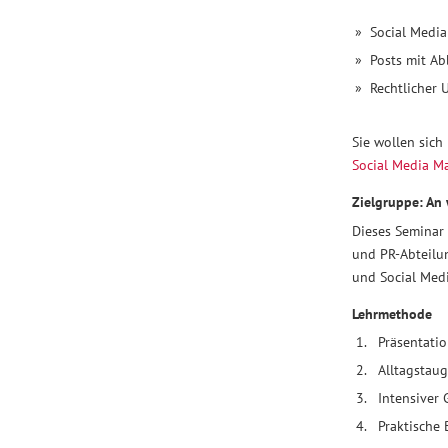
Thought
Leadership:
Social Media
Sie
Posts mit Ab
entwickeln
Rechtlicher
ein
Verständnis
Sie wollen sich
für
Social Media M
relevanten
Zielgruppe: An 
Content,
Erfolgsfaktoren
Dieses Seminar 
von
und PR-Abteilu
und Social Med
Social
Media
Lehrmethode
und
Präsentati
KI-
Alltagstaug
Einsatz.
Intensiver
Was
Sie
Praktische
im Seminar “PR