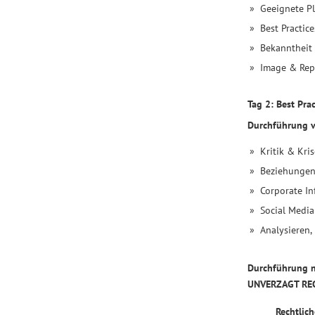
Geeignete Pl
lernen
Best Practic
Sie,
Bekanntheit 
wie
Image & Rep
Sie
Ihre
Tag 2: Best Pra
Kommunikationsziele
in
Durchführung vo
Social
Kritik & Kri
Media
Beziehungen
erreichen
Corporate In
und
Social Medi
diese
rechtssicher
Analysieren,
umsetzen.
Ob
Durchführung n
Reichweite,
UNVERZAGT RE
Image,
Rechtli