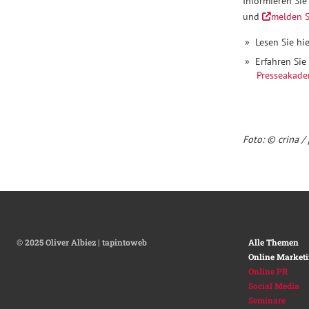
Informieren Sie
Öffentlichkeits-
und
melden S
und
Lesen Sie h
Pressearbeit
Erfahren Sie
von
Presseakade
Unternehmen
und
Organisationen
beitragen
Foto: © crina /
können.
Aber
wie
können
Social-
Media-
© 2025 Oliver Albiez | tapintoweb
Alle Themen
Plattformen
Online Market
Sie
Online PR
Social Media
dabei
Seminare
unterstützen,