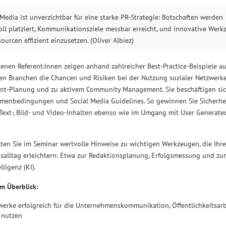
 Media ist unverzichtbar für eine starke PR-Strategie: Botschaften werden
ll platziert, Kommunikationsziele messbar erreicht, und innovative Werk
ourcen effizient einzusetzen. (Oliver Albiez)
renen Referent:innen zeigen anhand zahlreicher Best-Practice-Beispiele a
en Branchen die Chancen und Risiken bei der Nutzung sozialer Netzwerke
ent-Planung und zu aktivem Community Management. Sie beschäftigen sic
hmenbedingungen und Social Media Guidelines. So gewinnen Sie Sicherhei
 Text-, Bild- und Video-Inhalten ebenso wie im Umgang mit User Generat
ten Sie im Seminar wertvolle Hinweise zu wichtigen Werkzeugen, die Ihr
alltag erleichtern: Etwa zur Redaktionsplanung, Erfolgsmessung und zu
lligenz (KI).
im Überblick:
werke erfolgreich für die Unternehmenskommunikation, Öffentlichkeitsar
 nutzen