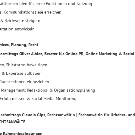
attformen identifizieren: Funktionen und Nutzung
es: Kommunikationsziele erreichen
& Reichweite steigern
utation entwickeln
ctices, Planung, Recht
rmittags Oliver Albiez, Berater für Online PR, Online Marketing & Socia
sen, Shitstorms bewältigen
 & Expertise aufbauen
fluencer:innen einbeziehen
a Management: Redaktions- & Organisationsplanung
 Erfolg messen & Social Media Monitoring
achmittags Claudia Gips, Rechtsanwältin | Fachanwältin für Urheber- un
CHTSANWÄLTE
che Rahmenbedingungen