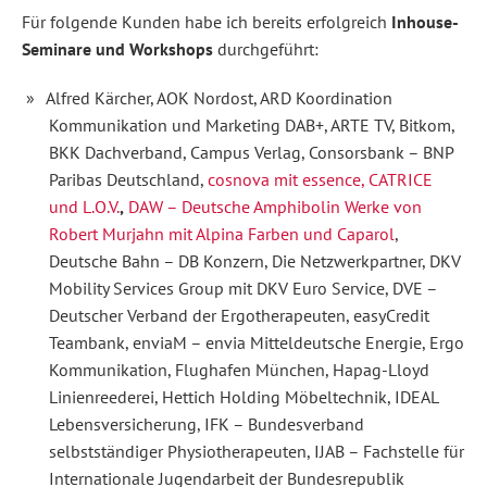
Für folgende Kunden habe ich bereits erfolgreich
Inhouse-
Seminare und Workshops
durchgeführt:
Alfred Kärcher, AOK Nordost, ARD Koordination
Kommunikation und Marketing DAB+, ARTE TV, Bitkom,
BKK Dachverband, Campus Verlag, Consorsbank – BNP
Paribas Deutschland,
c
osnova mit essence, CATRICE
und L.O.V.
,
DAW – Deutsche Amphibolin Werke von
Robert Murjahn mit Alpina Farben und Caparol
,
Deutsche Bahn – DB Konzern, Die Netzwerkpartner, DKV
Mobility Services Group mit DKV Euro Service, DVE –
Deutscher Verband der Ergotherapeuten, easyCredit
Teambank, enviaM – envia Mitteldeutsche Energie, Ergo
Kommunikation, Flughafen München, Hapag-Lloyd
Linienreederei, Hettich Holding Möbeltechnik, IDEAL
Lebensversicherung, IFK – Bundesverband
selbstständiger Physiotherapeuten, IJAB – Fachstelle für
Internationale Jugendarbeit der Bundesrepublik