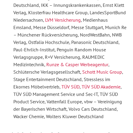
Deutschland, IKK – Innungskrankenkassen, Ernst Klett
Verlag, Klosterfrau Healthcare Group, LandesSportBund
Niedersachsen,
LVM Versicherung
, Medienhaus
Emsland, Messe Düsseldorf, Messe Stuttgart, Munich Re
– Münchener Rückversicherung, NordWestBahn, NWB
Verlag, Ostfalia Hochschule, Panasonic Deutschland,
Paul-Ehrlich-Institut, Penguin Random House
Verlagsgruppe, R+V Versicherung, RAUMEDIC
Medizintechnik,
Runze & Casper Werbeagentur
,
Schlütersche Verlagsgesellschaft,
Schott Music Group
,
Stage Entertainment Deutschland, Stressless im
Ekornes Möbelvertrieb,
TÜV SÜD
,
TÜV SÜD Akademie
,
TÜV SÜD Management Service und Sec-IT, TÜV SÜD
Product Service, Vattenfall Europe, vbw – Vereinigung
der Bayerischen Wirtschaft, Volvo Cars Deutschland,
Wacker Chemie, Wolters Kluwer Deutschland