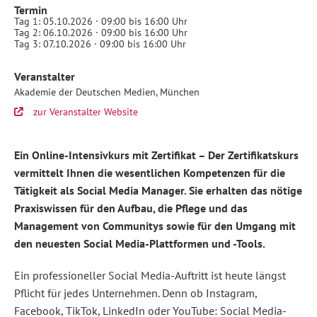
Termin
Tag 1: 05.10.2026 · 09:00 bis 16:00 Uhr
Tag 2: 06.10.2026 · 09:00 bis 16:00 Uhr
Tag 3: 07.10.2026 · 09:00 bis 16:00 Uhr
Social
Veranstalter
Media
Manager:
Akademie der Deutschen Medien, München
Online-
zur Veranstalter Website
Intensivkurs
mit
Zertifikat,
05.-07.10.2026
Ein Online-Intensivkurs mit Zertifikat – Der Zertifikatskurs
2026-
10-
vermittelt Ihnen die wesentlichen Kompetenzen für die
05
Tätigkeit als Social Media Manager. Sie erhalten das nötige
09:00+02:00
2026-
Praxiswissen für den Aufbau, die Pflege und das
10-
Management von Communitys sowie für den Umgang mit
07
16:00
den neuesten Social Media-Plattformen und -Tools.
Online
(Zoom)
Akademie
Ein professioneller Social Media-Auftritt ist heute längst
der
Pflicht für jedes Unternehmen. Denn ob Instagram,
Deutschen
Medien,
Facebook, TikTok, LinkedIn oder YouTube: Social Media-