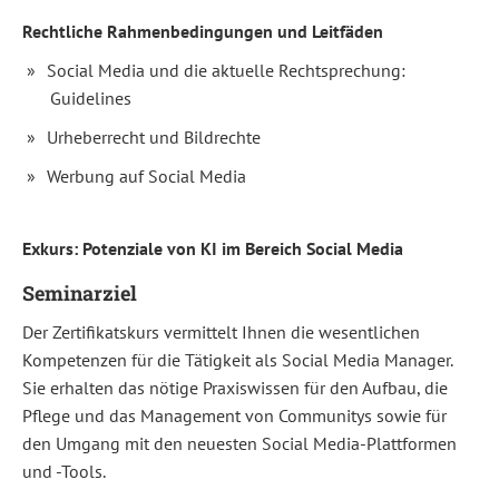
Kundenbindung.
Rechtliche Rahmenbedingungen und Leitfäden
Doch
auf
Social Media und die aktuelle Rechtsprechung:
Guidelines
welchen
Kanälen
Urheberrecht und Bildrechte
und
Werbung auf Social Media
mit
welchem
Exkurs: Potenziale von KI im Bereich Social Media
Content
erreichen
Seminarziel
Sie
Der Zertifikatskurs vermittelt Ihnen die wesentlichen
bestehende
Kompetenzen für die Tätigkeit als Social Media Manager.
und
Sie erhalten das nötige Praxiswissen für den Aufbau, die
neue
Pflege und das Management von Communitys sowie für
den Umgang mit den neuesten Social Media-Plattformen
User?
und -Tools.
Wie