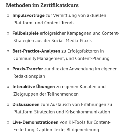
können
Methoden im Zertifikatskurs
Sie
Impulsvorträge
zur Vermittlung von aktuellen
Ihre
Plattform- und Content-Trends
Reichweite
Fallbeispiele
erfolgreicher Kampagnen und Content-
in
Strategien aus der Social-Media-Praxis
sozialen
Best-Practice-Analysen
zu Erfolgsfaktoren in
Netzwerken
Community Management, und Content-Planung
vergrößern,
Ihre
Praxis-Transfer
zur direkten Anwendung im eigenen
Redaktionsplan
Markenbekanntheit
erhöhen
Interaktive Übungen
zu eigenen Kanälen und
und
Zielgruppen der Teilnehmenden
neue
Diskussionen
zum Austausch von Erfahrungen zu
Follower
Plattform-Strategien und Krisenkommunikation
gewinnen?
Live-Demonstrationen
von KI-Tools für Content-
Wie
Erstellung, Caption-Texte, Bildgenerierung