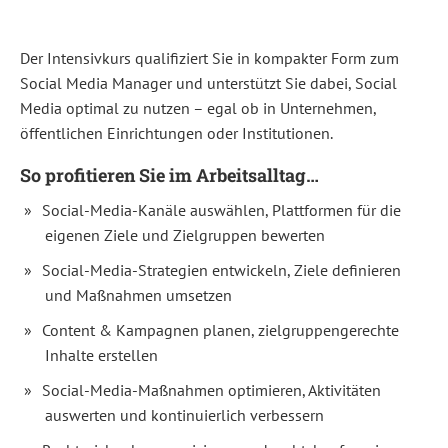
Zertifikatskurs
vermittelt
Ihnen
die
Der Intensivkurs qualifiziert Sie in kompakter Form zum
wesentlichen
Kompetenzen
Social Media Manager und unterstützt Sie dabei, Social
für
Media optimal zu nutzen – egal ob in Unternehmen,
die
Tätigkeit
öffentlichen Einrichtungen oder Institutionen.
als
Social
So profitieren Sie im Arbeitsalltag…
Media
Manager.
Social-Media-Kanäle auswählen, Plattformen für die
Sie
erhalten
eigenen Ziele und Zielgruppen bewerten
das
nötige
Social-Media-Strategien entwickeln, Ziele definieren
Praxiswissen
für
und Maßnahmen umsetzen
den
Aufbau,
Content & Kampagnen planen, zielgruppengerechte
die
Pflege
Inhalte erstellen
und
das
Social-Media-Maßnahmen optimieren, Aktivitäten
Management
auswerten und kontinuierlich verbessern
von
Communitys