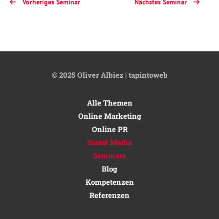
Vorheriges Seminar
Nächstes Seminar
Media-
Strategien
entwickeln,
Ziele
definieren
© 2025 Oliver Albiez | tapintoweb
und
Maßnahmen
Alle Themen
umsetzen
Online Marketing
Content
Online PR
&
Social Media
Kampagnen
Seminare
planen,
Blog
zielgruppengerechte
Kompetenzen
Inhalte
Referenzen
erstellen
Social-