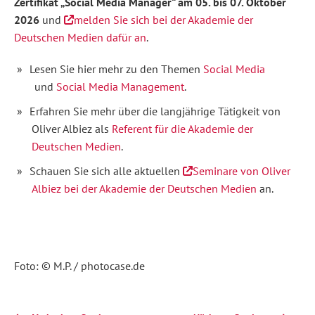
Zertifikat „Social Media Manager
“ am 05. bis 07. Oktober
profitieren
2026
und
melden Sie sich bei der Akademie der
Sie
im
Deutschen Medien dafür an
.
Arbeitsalltag...
Lesen Sie hier mehr zu den Themen
Social Media
Social-
und
Social Media Management
.
Media-
Erfahren Sie mehr über die langjährige Tätigkeit von
Kanäle
Oliver Albiez als
Referent für die Akademie der
auswählen,
Deutschen Medien
.
Plattformen
Schauen Sie sich alle aktuellen
Seminare von Oliver
für
Albiez bei der Akademie der Deutschen Medien
an.
die
eigenen
Ziele
und
Foto: © M.P. / photocase.de
Zielgruppen
bewerten
Social-