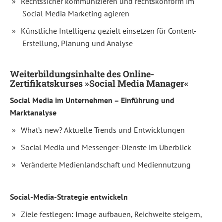
Rechtssicher kommunizieren und rechtskonform im
sowie
für
Social Media Marketing agieren
den
Umgang
Künstliche Intelligenz gezielt einsetzen für Content-
mit
den
Erstellung, Planung und Analyse
neuesten
Social
Media-
Plattformen
Weiterbildungsinhalte des Online-
und
Zertifikatskurses »Social Media Manager«
-
Tools.
Social Media im Unternehmen – Einführung und
Ein
professioneller
Marktanalyse
Social
Media-
What’s new? Aktuelle Trends und Entwicklungen
Auftritt
ist
Social Media und Messenger-Dienste im Überblick
heute
längst
Veränderte Medienlandschaft und Mediennutzung
Pflicht
für
jedes
Unternehmen.
Social-Media-Strategie entwickeln
Denn
ob
Ziele festlegen: Image aufbauen, Reichweite steigern,
Instagram,