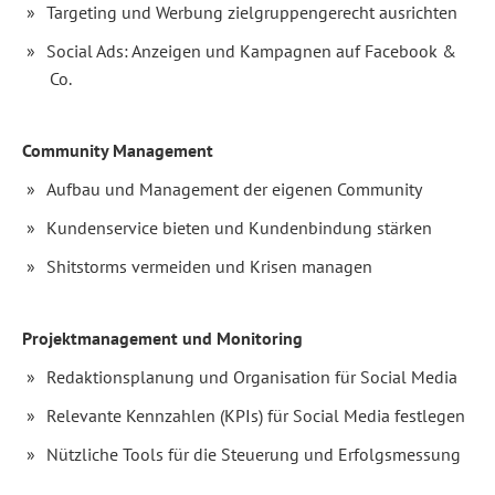
in
Targeting und Werbung zielgruppengerecht ausrichten
die
Bedürfnisse
Social Ads: Anzeigen und Kampagnen auf Facebook &
und
Vorlieben
Co.
Ihrer
Kunden,
Nutzer
und
Community Management
Leser.
Zudem
Aufbau und Management der eigenen Community
erleichtern
sie
Kundenservice bieten und Kundenbindung stärken
die
Kommunikation
Shitstorms vermeiden und Krisen managen
mit
Ihrer
Zielgruppe
und
eröffnen
Projektmanagement und Monitoring
neue,
kostengünstigere
Redaktionsplanung und Organisation für Social Media
Ansätze
für
Relevante Kennzahlen (KPIs) für Social Media festlegen
Marketing,
E-
Nützliche Tools für die Steuerung und Erfolgsmessung
Commerce
und