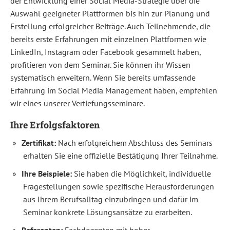
der Entwicklung einer Social Media-Strategie über die
aus
Auswahl geeigneter Plattformen bis hin zur Planung und
rechtlicher
Erstellung erfolgreicher Beiträge. Auch Teilnehmende, die
Sicht
bereits erste Erfahrungen mit einzelnen Plattformen wie
zu
LinkedIn, Instagram oder Facebook gesammelt haben,
beachten
profitieren von dem Seminar. Sie können ihr Wissen
–
systematisch erweitern. Wenn Sie bereits umfassende
von
Erfahrung im Social Media Management haben, empfehlen
wir eines unserer Vertiefungsseminare.
Urheber-
und
Ihre Erfolgsfaktoren
Bildrechten
Zertifikat:
Nach erfolgreichem Abschluss des Seminars
bis
erhalten Sie eine offizielle Bestätigung Ihrer Teilnahme.
hin
Ihre Beispiele:
Sie haben die Möglichkeit, individuelle
zum
Fragestellungen sowie spezifische Herausforderungen
Datenschutz?
aus Ihrem Berufsalltag einzubringen und dafür im
Der
Seminar konkrete Lösungsansätze zu erarbeiten.
Intensivkurs
qualifiziert
Referenten:
Fachdozenten mit hoher