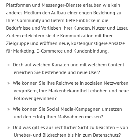
München
Plattformen und Messenger-Dienste erlauben wie kein
https://www.tapintoweb.de/seminare/social-
media-
anderes Medium den Aufbau einer engen Beziehung zu
manager-
Ihrer Community und liefern tiefe Einblicke in die
intensivkurs-
mit-
Bedürfnisse und Vorlieben Ihrer Kunden, Nutzer und Leser.
zertifikat-
online-
Zudem erleichtern sie die Kommunikation mit Ihrer
oktober-
Zielgruppe und eröffnen neue, kostengünstigere Ansätze
2026/
Oliver
für Marketing, E-Commerce und Kundenbindung.
Albiez
Akademie
der
Doch auf welchen Kanälen und mit welchem Content
Deutschen
erreichen Sie bestehende und neue User?
Medien,
München
Wie können Sie Ihre Reichweite in sozialen Netzwerken
https://www.tapintoweb.de/wp-
content/uploads/2016/05/Seminar-
vergrößern, Ihre Markenbekanntheit erhöhen und neue
Onlinekommunikation6-
Follower gewinnen?
1024x273.jpg
Ein
Online-
Wie können Sie Social Media-Kampagnen umsetzen
Intensivkurs
und den Erfolg Ihrer Maßnahmen messen?
mit
Zertifikat
Und was gilt es aus rechtlicher Sicht zu beachten – von
–
Der
Urheber- und Bildrechten bis hin zum Datenschutz?