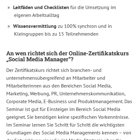
können
Leitfäden und Checklisten
für die Umsetzung im
Sie
eigenen Arbeitsalltag
Social
Wissensvermittlung
zu 100% synchron und in
Media-
Kleingruppen bis zu 15 Teilnehmenden
Kampagnen
umsetzen
An wen richtet sich der Online-Zertifikatskurs
und
„Social Media Manager“?
den
Der Zertifikatskurs richtet sich branchen- und
Erfolg
unternehmensübergreifend an Mitarbeiter und
Ihrer
Mitarbeiterinnen aus den Bereichen Social Media,
Maßnahmen
Marketing, Werbung, PR, Unternehmenskommunikation,
messen?
Corporate Media, E-Business und Produktmanagement. Das
Und
Seminar ist gut für Einsteiger im Bereich Social Media
was
geeignet. Sie benötigen keine spezifischen Vorkenntnisse.
gilt
Im Seminar lernen Sie Schritt für Schritt die wichtigsten
Grundlagen des Social Media Managements kennen – von
es