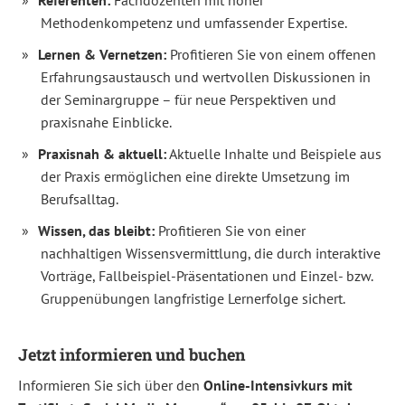
Sie
in
Methodenkompetenz und umfassender Expertise.
kompakter
Form
Lernen & Vernetzen:
Profitieren Sie von einem offenen
zum
Erfahrungsaustausch und wertvollen Diskussionen in
Social
Media
der Seminargruppe – für neue Perspektiven und
Manager
praxisnahe Einblicke.
und
unterstützt
Sie
Praxisnah & aktuell:
Aktuelle Inhalte und Beispiele aus
dabei,
der Praxis ermöglichen eine direkte Umsetzung im
Social
Media
Berufsalltag.
optimal
zu
Wissen, das bleibt:
Profitieren Sie von einer
nutzen
–
nachhaltigen Wissensvermittlung, die durch interaktive
egal
Vorträge, Fallbeispiel-Präsentationen und Einzel- bzw.
ob
in
Gruppenübungen langfristige Lernerfolge sichert.
Unternehmen,
öffentlichen
Einrichtungen
Jetzt informieren und buchen
oder
Institutionen.
Informieren Sie sich über den
Online-Intensivkurs mit
So