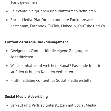
Facebook,
Fans gewinnen
TikTok,
LinkedIn
Relevante Zielgruppen und Plattformen definieren
oder
YouTube:
Social Media-Plattformen und ihre Funktionsweisen:
Social
Media-
Instagram, Facebook, TikTok, LinkedIn, YouTube und Co.
Plattformen
und
Messenger-
Dienste
Content-Strategie und -Management
erlauben
wie
Geeigneten Content für die eigene Zielgruppe
kein
anderes
identifizieren
Medium
den
Welche Inhalte auf welchem Kanal? Passende Inhalte
Aufbau
auf den richtigen Kanälen verbreiten
einer
engen
Beziehung
Multimedialen Content für Social Media erstellen
zu
Ihrer
Community
und
Social Media-Advertising
liefern
tiefe
Verkauf und Vertrieb unterstützen mit Social Media
Einblicke