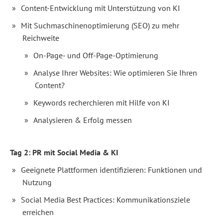
–
Content-Entwicklung mit Unterstützung von KI
digitalen
Content
Mit Suchmaschinenoptimierung (SEO) zu mehr
entwickeln
Reichweite
&
verbreiten"
On-Page- und Off-Page-Optimierung
erwartet
Journalist:innen,
Analyse Ihrer Websites: Wie optimieren Sie Ihren
Blogger:innen,
Content?
Politiker:innen
und
Keywords recherchieren mit Hilfe von KI
sonstige
Multiplikator:innen
recherchieren
Analysieren & Erfolg messen
zunehmend
im
Internet
und
Tag 2:
PR mit Social Media & KI
in
sozialen
Geeignete Plattformen identifizieren: Funktionen und
Medien
Nutzung
nach
Themen
und
Social Media Best Practices: Kommunikationsziele
Trends.
erreichen
Daher