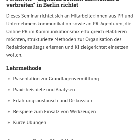
verbreiten“ in Berlin richtet
Kommunikationsmix
und
dem
Dieses Seminar richtet sich an Mitarbeiter:innen aus PR und
gezielten
Unternehmenskommunikation sowie an PR-Agenturen, die
Einsatz
wirkungsvoller
Online PR im Kommunikationsmix erfolgreich etablieren
Werkzeuge
möchten, strukturierte Methoden zur Organisation des
–
von
Redaktionsalltags erlernen und KI zielgerichtet einsetzen
der
Website
wollen.
bis
Social
Lehrmethode
Media,
von
Präsentation zur Grundlagenvermittlung
SEO
bis
Praxisbeispiele und Analysen
KI.
(Oliver
Albiez)
Erfahrungsaustausch und Diskussion
Beispiele zum Einsatz von Werkzeugen
In
diesem
Kurze Übungen
Seminar
lernen
Sie
relevanten