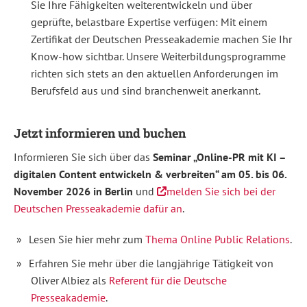
Sie Ihre Fähigkeiten weiterentwickeln und über
Journalist:innen
und
geprüfte, belastbare Expertise verfügen: Mit einem
Multiplikator:innen
Zertifikat der Deutschen Presseakademie machen Sie Ihr
zu
kommunizieren
Know-how sichtbar. Unsere Weiterbildungsprogramme
und
souverän
richten sich stets an den aktuellen Anforderungen im
auf
Berufsfeld aus und sind branchenweit anerkannt.
Kritik
und
Krisensituationen
zu
Jetzt informieren und buchen
reagieren.
Dieses
Informieren Sie sich über das
Seminar „Online-PR mit KI –
praxisorientierte
Seminar
digitalen Content entwickeln & verbreiten“ am 05. bis 06.
richtet
November 2026 in Berlin
und
melden Sie sich bei der
sich
an
Deutschen Presseakademie dafür an
.
PR-
Verantwortliche
aus
Lesen Sie hier mehr zum
Thema Online Public Relations
.
Unternehmen,
Organisationen
Erfahren Sie mehr über die langjährige Tätigkeit von
und
Oliver Albiez als
Referent für die Deutsche
Agenturen.
Es
Presseakademie
.
vermittelt