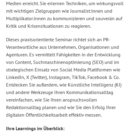
diesem
Medien erreicht. Sie erlernen Techniken, um wirkungsvoll
Seminar
lernen
mit wichtigen Zielgruppen wie Journalist:innen und
Sie
Multiplikator:innen zu kommunizieren und souverän auf
relevanten
Content
Kritik und Krisensituationen zu reagieren.
für
Ihre
Online
Dieses praxisorientierte Seminar richtet sich an PR-
PR
Verantwortliche aus Unternehmen, Organisationen und
zu
entwickeln,
Agenturen. Es vermittelt Fähigkeiten in der Entwicklung
mit
von Content, Suchmaschinenoptimierung (SEO) und im
dem
Ihr
strategischen Einsatz von Social Media Plattformen wie
Unternehmen
LinkedIn, X (Twitter), Instagram, TikTok, Facebook & Co.
maximale
Sichtbarkeit
Entdecken Sie außerdem, wie Künstliche Intelligenz (KI)
in
und andere Werkzeuge Ihren Kommunikationsalltag
Suchmaschinen
und
vereinfachen, wie Sie Ihren anspruchsvollen
sozialen
Medien
Redaktionsalltag planen und wie Sie den Erfolg Ihrer
erreicht.
digitalen Öffentlichkeitsarbeit effektiv messen.
Sie
erlernen
Techniken,
Ihre Learnings im Überblick:
um