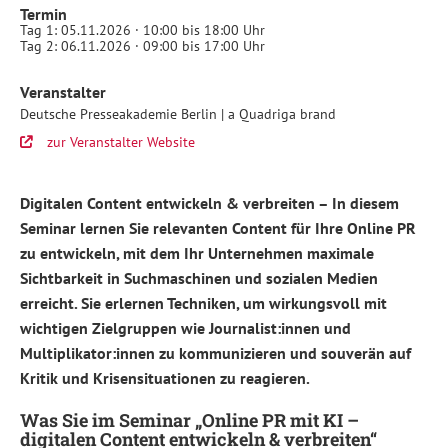
Termin
Tag 1: 05.11.2026 · 10:00 bis 18:00 Uhr
Tag 2: 06.11.2026 · 09:00 bis 17:00 Uhr
Online-
Veranstalter
PR
mit
Deutsche Presseakademie Berlin | a Quadriga brand
KI:
zur Veranstalter Website
Seminar
Berlin,
05.-06.11.2026
2026-
Digitalen Content entwickeln & verbreiten – In diesem
11-
05
Seminar lernen Sie relevanten Content für Ihre Online PR
10:00+02:00
zu entwickeln, mit dem Ihr Unternehmen maximale
2026-
11-
Sichtbarkeit in Suchmaschinen und sozialen Medien
06
erreicht. Sie erlernen Techniken, um wirkungsvoll mit
17:00
Berlin
wichtigen Zielgruppen wie Journalist:innen und
Deutsche
Multiplikator:innen zu kommunizieren und souverän auf
Presseakademie
Berlin
Kritik und Krisensituationen zu reagieren.
|
a
Was Sie im Seminar „Online PR mit KI –
Quadriga
brand
digitalen Content entwickeln & verbreiten“