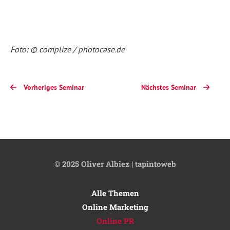
Fähigkeiten
in
der
Entwicklung
von
Content,
Foto: © complize / photocase.de
Suchmaschinenoptimierung
(SEO)
und
im
strategischen
Vorheriges Seminar
Nächstes Seminar
Einsatz
von
Social
Media
Plattformen
wie
LinkedIn,
X
(Twitter),
© 2025 Oliver Albiez | tapintoweb
Instagram,
TikTok,
Facebook
Alle Themen
&
Co.
Online Marketing
Entdecken
Sie
Online PR
außerdem,