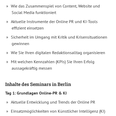
wirkungsvoll
mit
Wie das Zusammenspiel von Content, Website und
wichtigen
Social Media funktioniert
Zielgruppen
wie
Journalist:innen
Aktuelle Instrumente der Online PR und KI-Tools
und
effizient einsetzen
Multiplikator:innen
zu
Sicherheit im Umgang mit Kritik und Krisensituationen
kommunizieren
und
gewinnen
souverän
auf
Wie Sie Ihren digitalen Redaktionsalltag organisieren
Kritik
und
Mit welchen Kennzahlen (KPIs) Sie Ihren Erfolg
Krisensituationen
zu
aussagekräftig messen
reagieren.
Was
Inhalte des Seminars in Berlin
Sie
im
Tag 1: Grundlagen Online-PR & KI
Seminar
"Online
Aktuelle Entwicklung und Trends der Online PR
PR
mit
Einsatzmöglichkeiten von Künstlicher Intelligenz (KI)
KI