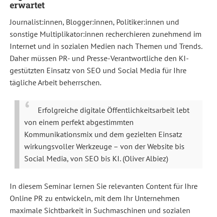
https://www.tapintoweb.de/seminare/online-
erwartet
pr-
mit-
Journalist:innen, Blogger:innen, Politiker:innen und
ki-
seminar-
sonstige Multiplikator:innen recherchieren zunehmend im
berlin-
Internet und in sozialen Medien nach Themen und Trends.
november-
2026/
Daher müssen PR- und Presse-Verantwortliche den KI-
Oliver
gestützten Einsatz von SEO und Social Media für Ihre
Albiez
Deutsche
tägliche Arbeit beherrschen.
Presseakademie
Berlin
|
a
Erfolgreiche digitale Öffentlichkeitsarbeit lebt
Quadriga
von einem perfekt abgestimmten
brand
https://www.tapintoweb.de/wp-
Kommunikationsmix und dem gezielten Einsatz
content/uploads/2016/05/Seminar-
wirkungsvoller Werkzeuge – von der Website bis
Onlinekommunikation8-
1024x273.jpg
Social Media, von SEO bis KI. (Oliver Albiez)
Digitalen
Content
entwickeln
In diesem Seminar lernen Sie relevanten Content für Ihre
&
verbreiten
Online PR zu entwickeln, mit dem Ihr Unternehmen
–
maximale Sichtbarkeit in Suchmaschinen und sozialen
In