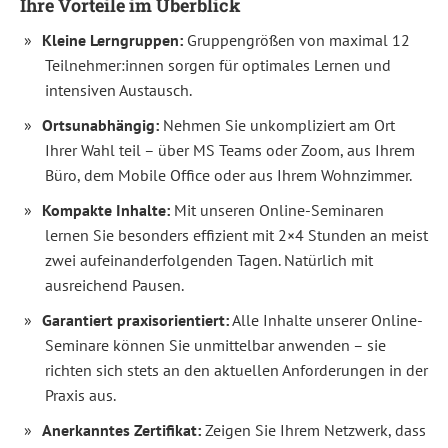
Ihre Vorteile im Überblick
Content
für
Kleine Lerngruppen:
Gruppengrößen von maximal 12
Ihre
Online
Teilnehmer:innen sorgen für optimales Lernen und
PR
intensiven Austausch.
zu
entwickeln,
mit
Ortsunabhängig:
Nehmen Sie unkompliziert am Ort
dem
Ihrer Wahl teil – über MS Teams oder Zoom, aus Ihrem
Ihr
Unternehmen
Büro, dem Mobile Office oder aus Ihrem Wohnzimmer.
maximale
Sichtbarkeit
Kompakte Inhalte:
Mit unseren Online-Seminaren
in
Suchmaschinen
lernen Sie besonders effizient mit 2×4 Stunden an meist
und
zwei aufeinanderfolgenden Tagen. Natürlich mit
sozialen
Medien
ausreichend Pausen.
erreicht.
Sie
Garantiert praxisorientiert:
Alle Inhalte unserer Online-
erlernen
Seminare können Sie unmittelbar anwenden – sie
Techniken,
um
richten sich stets an den aktuellen Anforderungen in der
wirkungsvoll
mit
Praxis aus.
wichtigen
Zielgruppen
Anerkanntes Zertifikat:
Zeigen Sie Ihrem Netzwerk, dass
wie