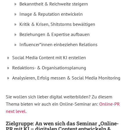
müssen
Bekanntheit & Reichweite steigern
PR-
und
Image & Reputation entwickeln
Presse-
Verantwortliche
den
Kritik & Krisen, Shitstorms bewältigen
KI-
gestützten
Beziehungen & Expertise aufbauen
Einsatz
von
Influencer*innen einbeziehen Relations
SEO
und
Social
Social Media Content mit KI erstellen
Media
für
Redaktions- & Organisationsplanung
Ihre
tägliche
Analysieren, Erfolg messen & Social Media Monitoring
Arbeit
beherrschen.
Erfolgreiche
Sie wollen sich lieber digital weiterbilden? Zu diesem
digitale
Thema bieten wir auch ein Online-Seminar an:
Online-PR
Öffentlichkeitsarbeit
lebt
next level
.
von
einem
Zielgruppe: An wen sich das Seminar „Online-
perfekt
PR mit KI – digitalen Content entwickeln &
abgestimmten